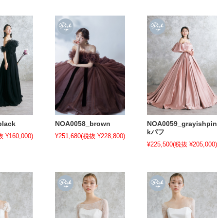
lack
NOA0058_brown
NOA0059_grayishpin
kパフ
 ¥160,000)
¥251,680
(税抜 ¥228,800)
¥225,500
(税抜 ¥205,000)