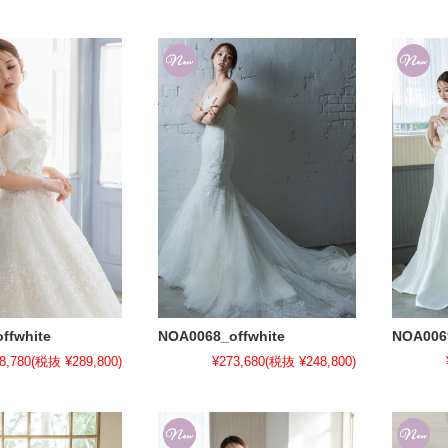
ffwhite
NOA0068_offwhite
NOA0069
8,780
(税抜 ¥289,800)
¥273,680
(税抜 ¥248,800)