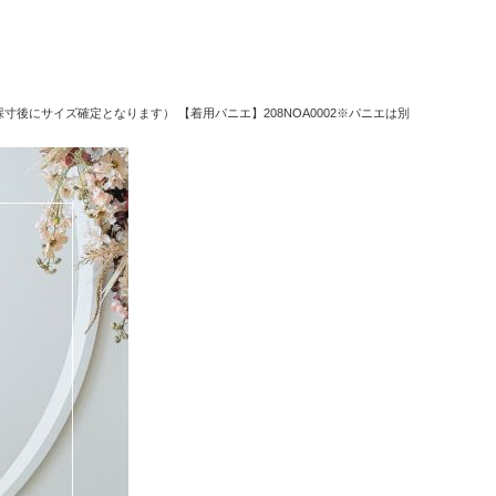
にサイズ確定となります） 【着用パニエ】208NOA0002※パニエは別