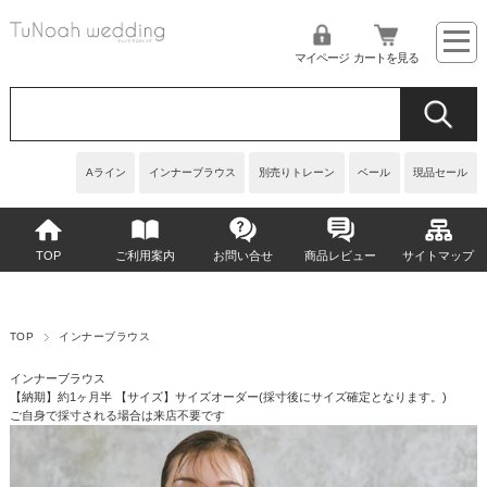
マイページ
カートを見る
Aライン
インナーブラウス
別売りトレーン
ベール
現品セール
TOP
ご利用案内
お問い合せ
商品レビュー
サイトマップ
TOP
インナーブラウス
インナーブラウス
【納期】約1ヶ月半 【サイズ】サイズオーダー(採寸後にサイズ確定となります。)
ご自身で採寸される場合は来店不要です